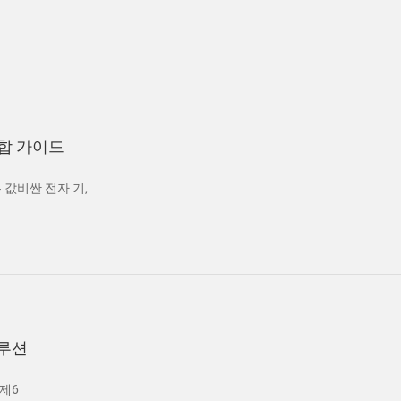
종합 가이드
은 값비싼 전자 기,
솔루션
제6