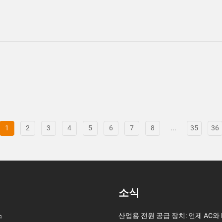
1
2
3
4
5
6
7
8
...
35
36
소식
스
산업용 전원 공급 장치: 언제 AC와